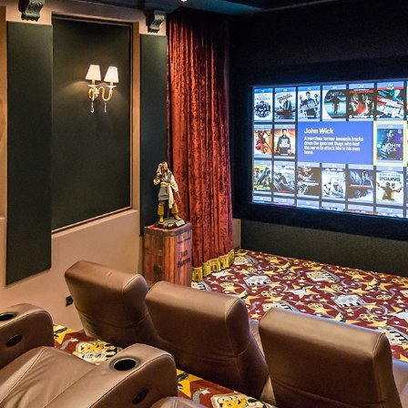
EZÉS ÉS KIVITELEZÉS 
Z OTTHONI MOZISZOBA
o moziszoba található budapesti exkl