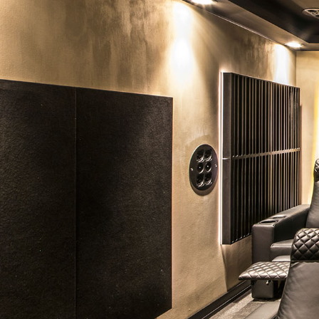
Tapasztalataink szerint egy 20-30 n
minimum 2.5 méteres belmagasságú 
ideálisnak mondható. Kérdés, hogy h
használni a szobát, foteleket, kanap
helyeznének be. Nem baj, ha nem sza
szoba, és az sem, ha sorházban lakik
szomszédok miatt. Minden megoldha
NÉZZE MEG NÉHÁNY KORÁBBI M