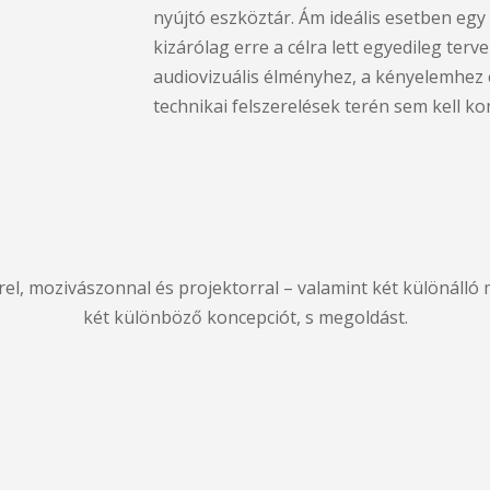
nyújtó eszköztár. Ám ideális esetben egy
kizárólag erre a célra lett egyedileg terv
audiovizuális élményhez, a kényelemhez 
technikai felszerelések terén sem kell 
l, mozivászonnal és projektorral – valamint két különálló m
két különböző koncepciót, s megoldást.