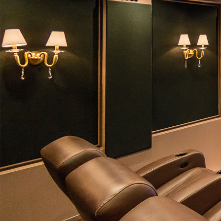
MOZISZOBA TERV
DREAMCINEMA
PRÓBÁLJA KI A
3 teljesen felszerelt dem
Kérjen időpontot!
Hívjon!