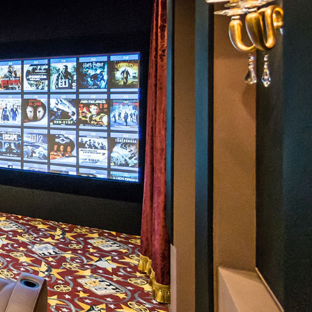
–
 ÉLMÉNYÉT!
uzív bemutatótermünkben