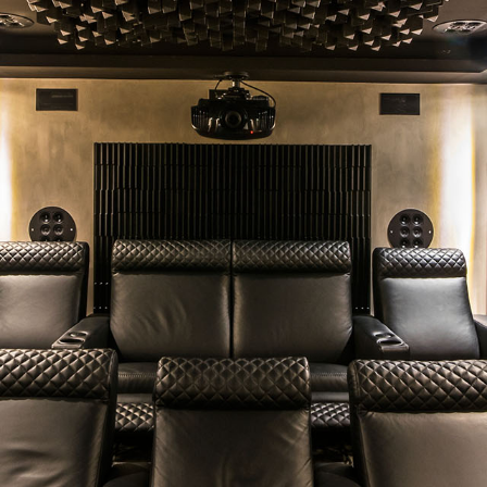
égyzetméteres és
helyiség már
ányan szeretnék
ékat vagy ágyat
bályos alakzatú a
 és aggódik a
tó!
UNKÁNKAT