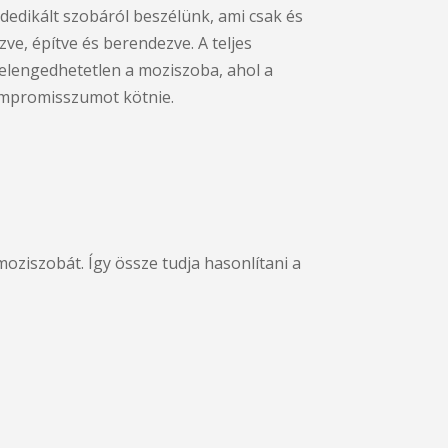
 dedikált szobáról beszélünk, ami csak és
ezve, építve és berendezve. A teljes
elengedhetetlen a moziszoba, ahol a
kompromisszumot kötnie.
oziszobát. Így össze tudja hasonlítani a