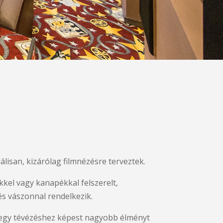
álisan, kizárólag filmnézésre terveztek.
kel vagy kanapékkal felszerelt,
 és vászonnal rendelkezik.
ó egy tévézéshez képest nagyobb élményt