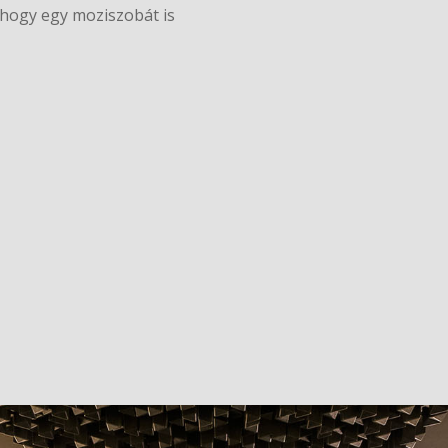
 hogy egy moziszobát is
Elfoga
=
4 + 4