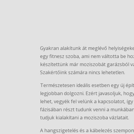
Gyakran alakítunk át meglévő helyiségeke
egy fitnesz szoba, ami nem váltotta be h
készítettünk már moziszobát garázsból va
Szakértőink számára nincs lehetetlen.
Természetesen ideális esetben egy új épí
legjobban dolgozni. Ezért javasoljuk, hog
lehet, vegyék fel velünk a kapcsolatot, íg
fázisában részt tudunk venni a munkában
tudjuk kialakítani a moziszoba vázlatait.
A hangszigetelés és a kábelezés szempont