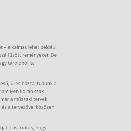
t – alkalmas lehet például
ozzá fűzött reményeket. De
gy tárolóból is.
tésű, üres házzal tudunk a
y amilyen korán csak
y már a műszaki tervek
 és a tervezővel közösen
jából is fontos, hogy