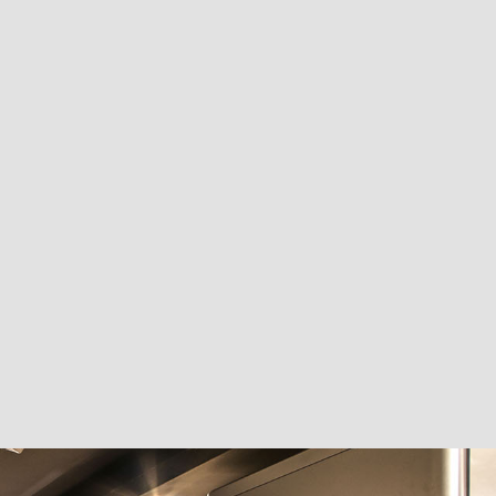
dom az
Adatkezelési Tájékoztatót
SZERETNÉK INGYEN
KONZULTÁLNI!