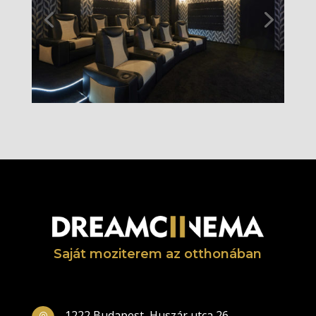
Saját moziterem az otthonában
1222 Budapest, Huszár utca 26.